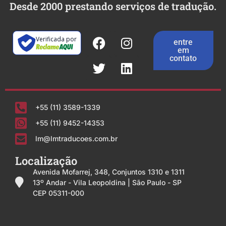
Desde 2000 prestando serviços de tradução.
Verificada por
entre
em
contato
+55 (11) 3589-1339
+55 (11) 9452-14353
lm@lmtraducoes.com.br
Localização
Avenida Mofarrej, 348, Conjuntos 1310 e 1311
13º Andar - Vila Leopoldina | São Paulo - SP
CEP 05311-000